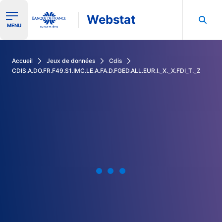
Webstat
Ouvrir le menu de navigation
MENU
Rechercher dans les données de la Banque de France
Accueil
Jeux de données
Cdis
CDIS.A.DO.FR.F49.S1.IMC.LE.A.FA.D.FGED.ALL.EUR.I._X._X.FDI_T._Z