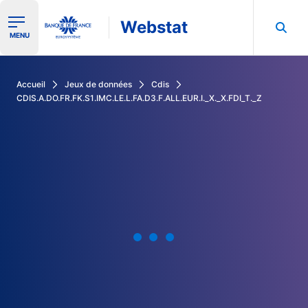
Webstat
Ouvrir le menu de navigation
MENU
Rechercher dans les données de la Banque de France
Accueil
Jeux de données
Cdis
CDIS.A.DO.FR.FK.S1.IMC.LE.L.FA.D3.F.ALL.EUR.I._X._X.FDI_T._Z