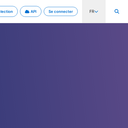
FR
lection
API
Se connecter
activité internationale et les taux. Découvrez le projet en détail.
nées et de métadonnées.
.