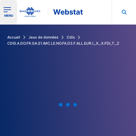
Webstat
Ouvrir le menu de navigation
MENU
Rechercher dans les données de la Banque de France
Accueil
Jeux de données
Cdis
CDIS.A.DO.FR.GA.S1.IMC.LE.NO.FA.D3.F.ALL.EUR.I._X._X.FDI_T._Z