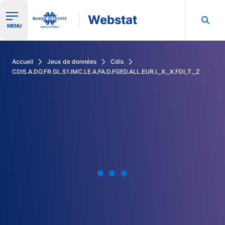
Webstat
Ouvrir le menu de navigation
MENU
Rechercher dans les données de la Banque de France
Accueil
Jeux de données
Cdis
CDIS.A.DO.FR.GL.S1.IMC.LE.A.FA.D.FGED.ALL.EUR.I._X._X.FDI_T._Z