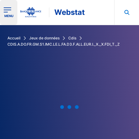
Webstat
Ouvrir le menu de navigation
MENU
Rechercher dans les données de la Banque de France
Accueil
Jeux de données
Cdis
CDIS.A.DO.FR.GM.S1.IMC.LE.L.FA.D3.F.ALL.EUR.I._X._X.FDI_T._Z