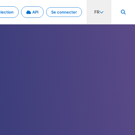
FR
lection
API
Se connecter
activité internationale et les taux. Découvrez le projet en détail.
nées et de métadonnées.
.