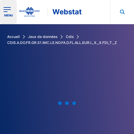
Webstat
Ouvrir le menu de navigation
MENU
Rechercher dans les données de la Banque de France
Accueil
Jeux de données
Cdis
CDIS.A.DO.FR.GR.S1.IMC.LE.NO.FA.D.FL.ALL.EUR.I._X._X.FDI_T._Z