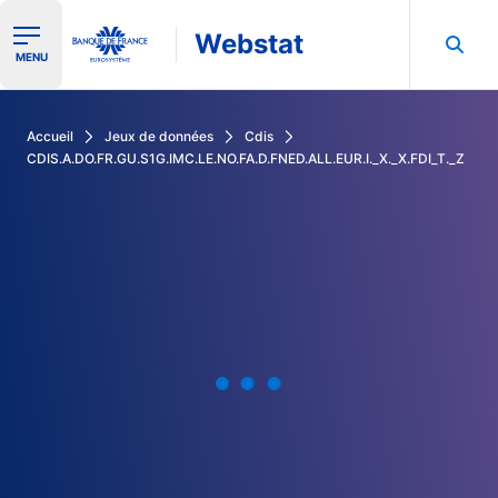
Webstat
Ouvrir le menu de navigation
MENU
Rechercher dans les données de la Banque de France
Accueil
Jeux de données
Cdis
CDIS.A.DO.FR.GU.S1G.IMC.LE.NO.FA.D.FNED.ALL.EUR.I._X._X.FDI_T._Z