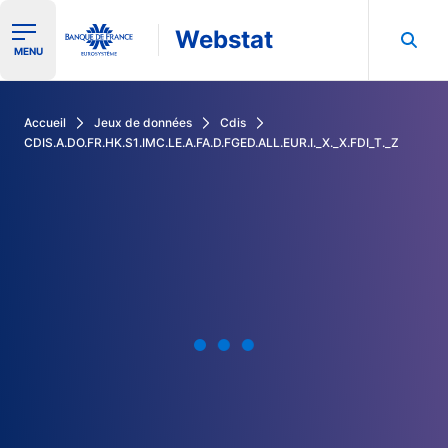
Webstat
Ouvrir le menu de navigation
MENU
Rechercher dans les données de la Banque de France
Accueil
Jeux de données
Cdis
CDIS.A.DO.FR.HK.S1.IMC.LE.A.FA.D.FGED.ALL.EUR.I._X._X.FDI_T._Z