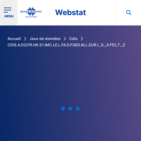
Webstat
Ouvrir le menu de navigation
MENU
Rechercher dans les données de la Banque de France
Accueil
Jeux de données
Cdis
CDIS.A.DO.FR.HK.S1.IMC.LE.L.FA.D.FGED.ALL.EUR.I._X._X.FDI_T._Z