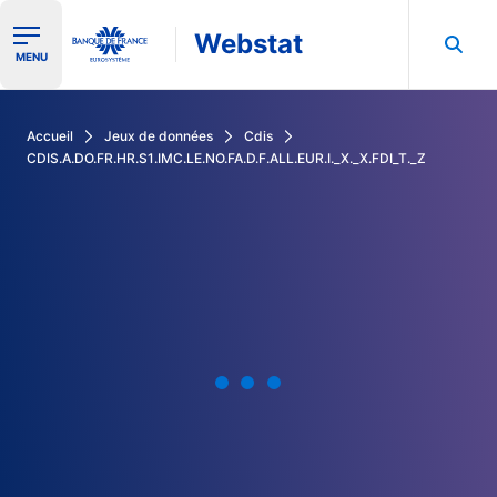
Webstat
Ouvrir le menu de navigation
MENU
Rechercher dans les données de la Banque de France
Accueil
Jeux de données
Cdis
CDIS.A.DO.FR.HR.S1.IMC.LE.NO.FA.D.F.ALL.EUR.I._X._X.FDI_T._Z