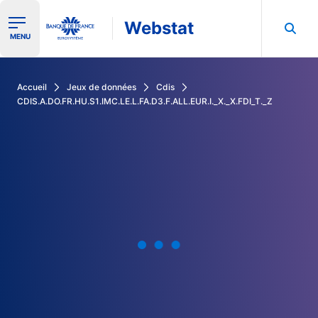
Webstat
Ouvrir le menu de navigation
MENU
Rechercher dans les données de la Banque de France
Accueil
Jeux de données
Cdis
CDIS.A.DO.FR.HU.S1.IMC.LE.L.FA.D3.F.ALL.EUR.I._X._X.FDI_T._Z