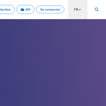
FR
lection
API
Se connecter
activité internationale et les taux. Découvrez le projet en détail.
nées et de métadonnées.
.