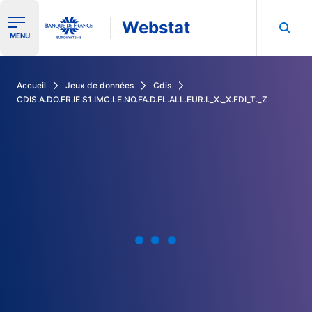
Webstat
Ouvrir le menu de navigation
MENU
Rechercher dans les données de la Banque de France
Accueil
Jeux de données
Cdis
CDIS.A.DO.FR.IE.S1.IMC.LE.NO.FA.D.FL.ALL.EUR.I._X._X.FDI_T._Z