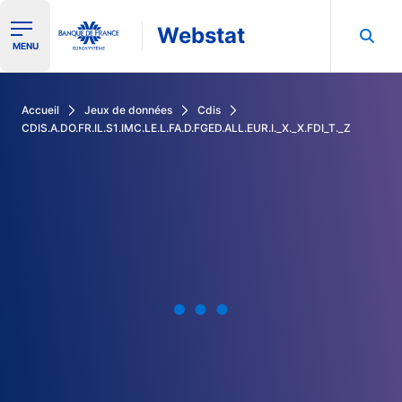
Webstat
Ouvrir le menu de navigation
MENU
Rechercher dans les données de la Banque de France
Accueil
Jeux de données
Cdis
CDIS.A.DO.FR.IL.S1.IMC.LE.L.FA.D.FGED.ALL.EUR.I._X._X.FDI_T._Z