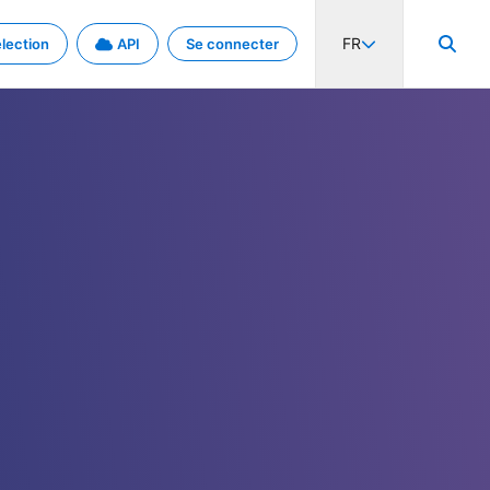
FR
lection
API
Se connecter
activité internationale et les taux. Découvrez le projet en détail.
nées et de métadonnées.
.