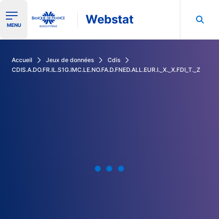
Webstat
Ouvrir le menu de navigation
MENU
Rechercher dans les données de la Banque de France
Accueil
Jeux de données
Cdis
CDIS.A.DO.FR.IL.S1G.IMC.LE.NO.FA.D.FNED.ALL.EUR.I._X._X.FDI_T._Z