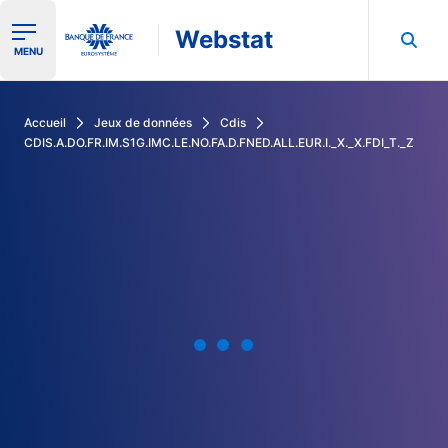
Webstat
Ouvrir le menu de navigation
MENU
Rechercher dans les données de la Banque de France
Accueil
Jeux de données
Cdis
CDIS.A.DO.FR.IM.S1G.IMC.LE.NO.FA.D.FNED.ALL.EUR.I._X._X.FDI_T._Z