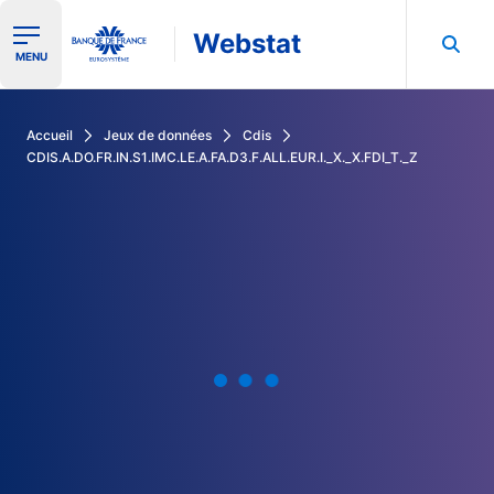
Webstat
Ouvrir le menu de navigation
MENU
Rechercher dans les données de la Banque de France
Accueil
Jeux de données
Cdis
CDIS.A.DO.FR.IN.S1.IMC.LE.A.FA.D3.F.ALL.EUR.I._X._X.FDI_T._Z