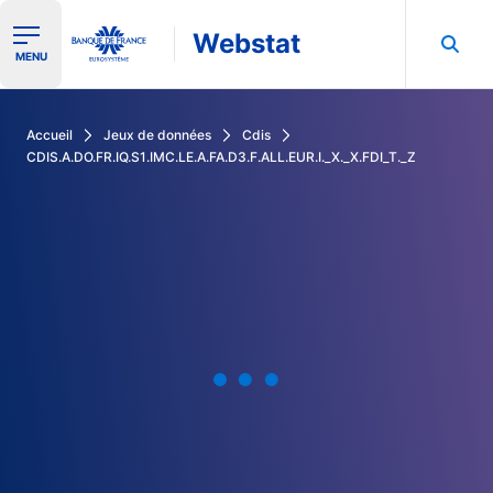
Webstat
Ouvrir le menu de navigation
MENU
Rechercher dans les données de la Banque de France
Accueil
Jeux de données
Cdis
CDIS.A.DO.FR.IQ.S1.IMC.LE.A.FA.D3.F.ALL.EUR.I._X._X.FDI_T._Z