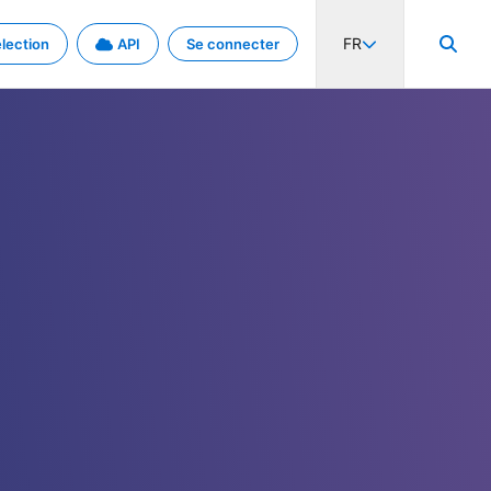
FR
lection
API
Se connecter
activité internationale et les taux. Découvrez le projet en détail.
nées et de métadonnées.
.