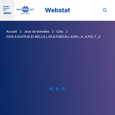
Webstat
Ouvrir le menu de navigation
MENU
Rechercher dans les données de la Banque de France
Accueil
Jeux de données
Cdis
CDIS.A.DO.FR.IR.S1.IMC.LE.L.FA.D.FGED.ALL.EUR.I._X._X.FDI_T._Z