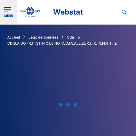
Webstat
Ouvrir le menu de navigation
MENU
Rechercher dans les données de la Banque de France
Accueil
Jeux de données
Cdis
CDIS.A.DO.FR.IT.S1.IMC.LE.NO.FA.D.F5.ALL.EUR.I._X._X.FDI_T._Z