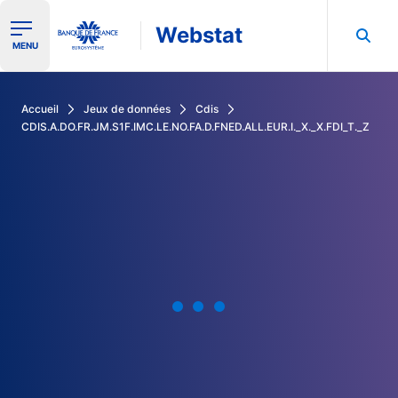
Webstat
Ouvrir le menu de navigation
MENU
Rechercher dans les données de la Banque de France
Accueil
Jeux de données
Cdis
CDIS.A.DO.FR.JM.S1F.IMC.LE.NO.FA.D.FNED.ALL.EUR.I._X._X.FDI_T._Z