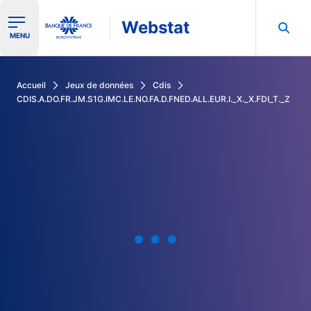
Webstat
Ouvrir le menu de navigation
MENU
Rechercher dans les données de la Banque de France
Accueil
Jeux de données
Cdis
CDIS.A.DO.FR.JM.S1G.IMC.LE.NO.FA.D.FNED.ALL.EUR.I._X._X.FDI_T._Z