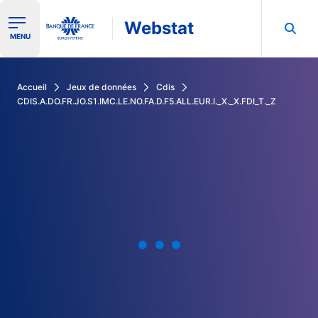
Webstat
Ouvrir le menu de navigation
MENU
Rechercher dans les données de la Banque de France
Accueil
Jeux de données
Cdis
CDIS.A.DO.FR.JO.S1.IMC.LE.NO.FA.D.F5.ALL.EUR.I._X._X.FDI_T._Z