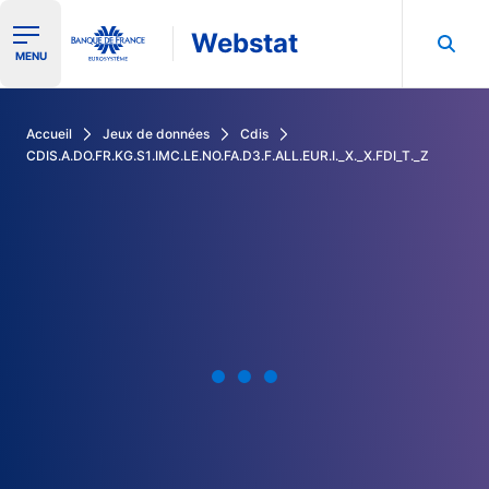
Webstat
Ouvrir le menu de navigation
MENU
Rechercher dans les données de la Banque de France
Accueil
Jeux de données
Cdis
CDIS.A.DO.FR.KG.S1.IMC.LE.NO.FA.D3.F.ALL.EUR.I._X._X.FDI_T._Z