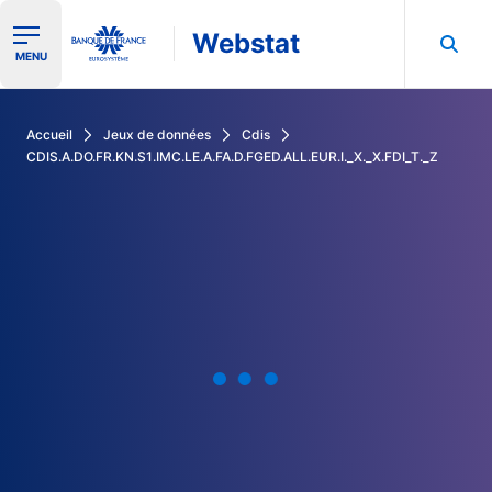
Webstat
Ouvrir le menu de navigation
MENU
Rechercher dans les données de la Banque de France
Accueil
Jeux de données
Cdis
CDIS.A.DO.FR.KN.S1.IMC.LE.A.FA.D.FGED.ALL.EUR.I._X._X.FDI_T._Z