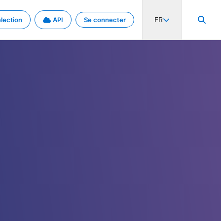
FR
lection
API
Se connecter
activité internationale et les taux. Découvrez le projet en détail.
nées et de métadonnées.
.