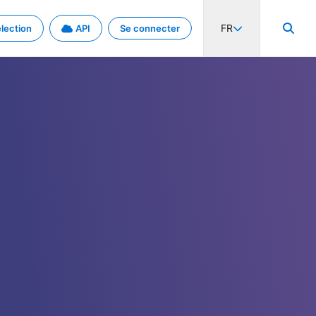
FR
lection
API
Se connecter
activité internationale et les taux. Découvrez le projet en détail.
nées et de métadonnées.
.