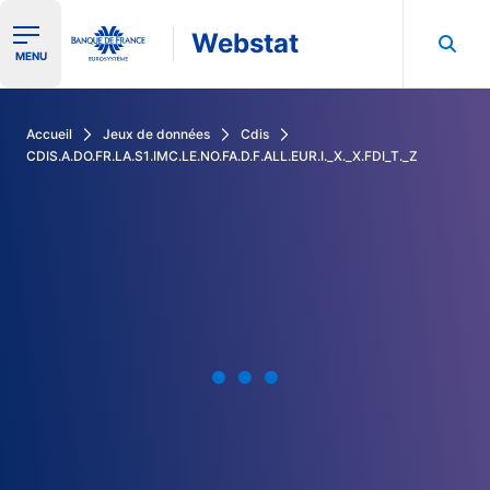
Webstat
Ouvrir le menu de navigation
MENU
Rechercher dans les données de la Banque de France
Accueil
Jeux de données
Cdis
CDIS.A.DO.FR.LA.S1.IMC.LE.NO.FA.D.F.ALL.EUR.I._X._X.FDI_T._Z