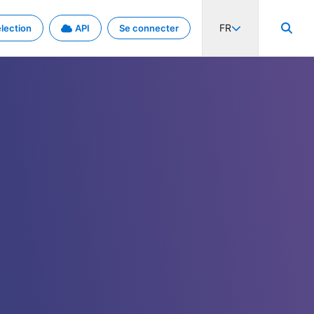
FR
lection
API
Se connecter
activité internationale et les taux. Découvrez le projet en détail.
nées et de métadonnées.
.