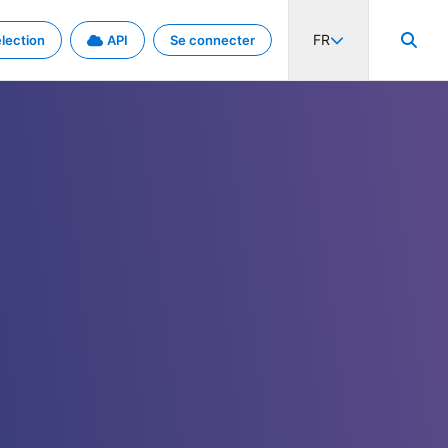
FR
lection
API
Se connecter
activité internationale et les taux. Découvrez le projet en détail.
nées et de métadonnées.
.