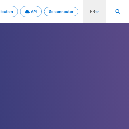
FR
lection
API
Se connecter
activité internationale et les taux. Découvrez le projet en détail.
nées et de métadonnées.
.