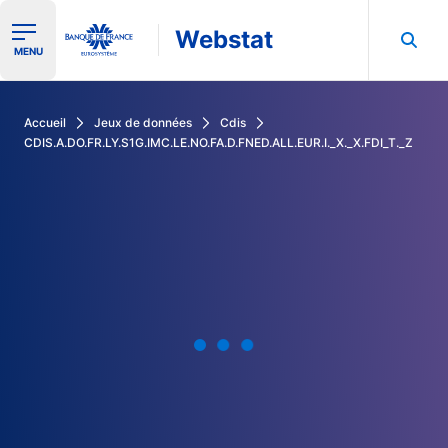
Webstat
Ouvrir le menu de navigation
MENU
Rechercher dans les données de la Banque de France
Accueil
Jeux de données
Cdis
CDIS.A.DO.FR.LY.S1G.IMC.LE.NO.FA.D.FNED.ALL.EUR.I._X._X.FDI_T._Z