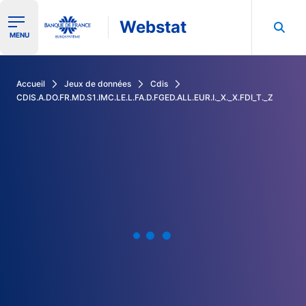
Webstat
Ouvrir le menu de navigation
MENU
Rechercher dans les données de la Banque de France
Accueil
Jeux de données
Cdis
CDIS.A.DO.FR.MD.S1.IMC.LE.L.FA.D.FGED.ALL.EUR.I._X._X.FDI_T._Z