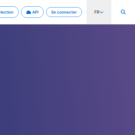
FR
lection
API
Se connecter
activité internationale et les taux. Découvrez le projet en détail.
nées et de métadonnées.
.