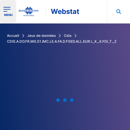
Webstat
Ouvrir le menu de navigation
MENU
Rechercher dans les données de la Banque de France
Accueil
Jeux de données
Cdis
CDIS.A.DO.FR.MG.S1.IMC.LE.A.FA.D.FGED.ALL.EUR.I._X._X.FDI_T._Z