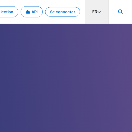
FR
lection
API
Se connecter
activité internationale et les taux. Découvrez le projet en détail.
nées et de métadonnées.
.