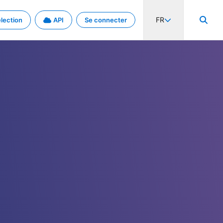
FR
lection
API
Se connecter
activité internationale et les taux. Découvrez le projet en détail.
nées et de métadonnées.
.