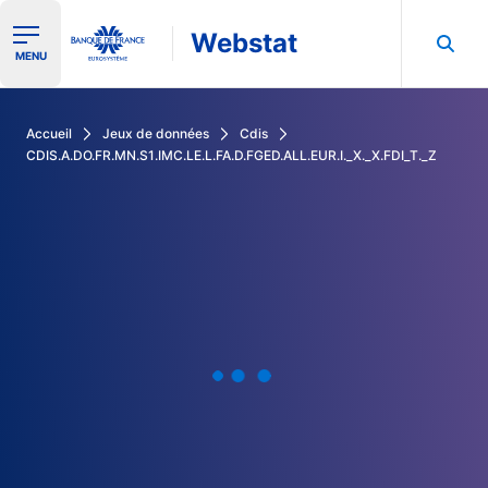
Webstat
Ouvrir le menu de navigation
MENU
Rechercher dans les données de la Banque de France
Accueil
Jeux de données
Cdis
CDIS.A.DO.FR.MN.S1.IMC.LE.L.FA.D.FGED.ALL.EUR.I._X._X.FDI_T._Z