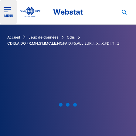
Webstat
Ouvrir le menu de navigation
MENU
Rechercher dans les données de la Banque de France
Accueil
Jeux de données
Cdis
CDIS.A.DO.FR.MN.S1.IMC.LE.NO.FA.D.F5.ALL.EUR.I._X._X.FDI_T._Z