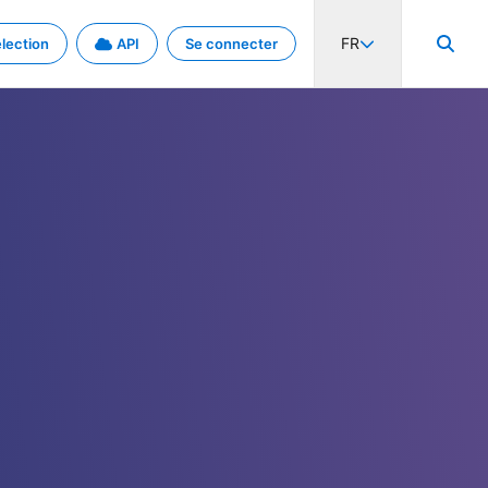
FR
lection
API
Se connecter
activité internationale et les taux. Découvrez le projet en détail.
nées et de métadonnées.
.