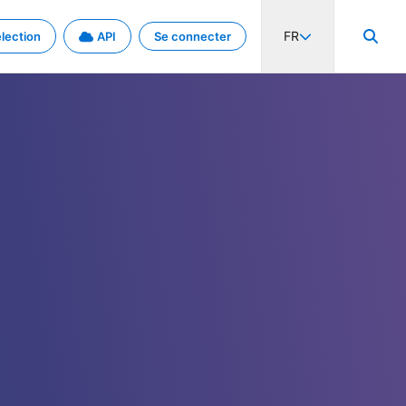
FR
lection
API
Se connecter
activité internationale et les taux. Découvrez le projet en détail.
nées et de métadonnées.
.