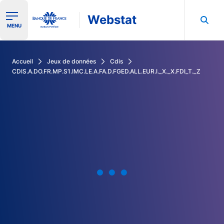
Webstat
Ouvrir le menu de navigation
MENU
Rechercher dans les données de la Banque de France
Accueil
Jeux de données
Cdis
CDIS.A.DO.FR.MP.S1.IMC.LE.A.FA.D.FGED.ALL.EUR.I._X._X.FDI_T._Z