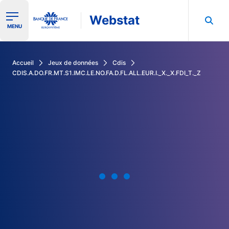
Webstat
Ouvrir le menu de navigation
MENU
Rechercher dans les données de la Banque de France
Accueil
Jeux de données
Cdis
CDIS.A.DO.FR.MT.S1.IMC.LE.NO.FA.D.FL.ALL.EUR.I._X._X.FDI_T._Z