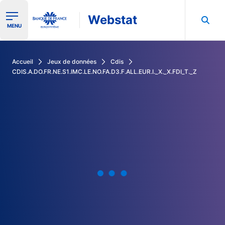
Webstat
Ouvrir le menu de navigation
MENU
Rechercher dans les données de la Banque de France
Accueil
Jeux de données
Cdis
CDIS.A.DO.FR.NE.S1.IMC.LE.NO.FA.D3.F.ALL.EUR.I._X._X.FDI_T._Z