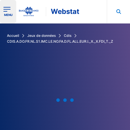
Webstat
Ouvrir le menu de navigation
MENU
Rechercher dans les données de la Banque de France
Accueil
Jeux de données
Cdis
CDIS.A.DO.FR.NL.S1.IMC.LE.NO.FA.D.FL.ALL.EUR.I._X._X.FDI_T._Z