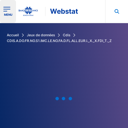
Webstat
Ouvrir le menu de navigation
MENU
Rechercher dans les données de la Banque de France
Accueil
Jeux de données
Cdis
CDIS.A.DO.FR.NO.S1.IMC.LE.NO.FA.D.FL.ALL.EUR.I._X._X.FDI_T._Z